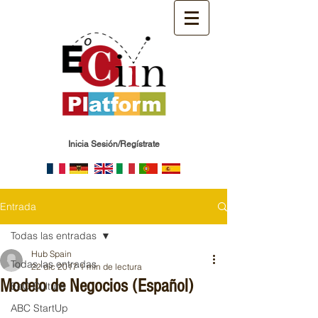
Inicia Sesión/Regístrate
Entrada
Todas las entradas
Hub Spain
Todas las entradas
22 dic 2017
1 min de lectura
Modelo de Negocios (Español)
EoC Culture
ABC StartUp